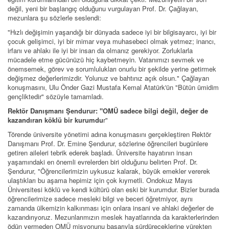
değil, yeni bir başlangıç olduğunu vurgulayan Prof. Dr. Çağlayan,
mezunlara şu sözlerle seslendi:
"Hızlı değişimin yaşandığı bir dünyada sadece iyi bir bilgisayarcı, iyi bir
çocuk gelişimci, iyi bir mimar veya muhasebeci olmak yetmez; inancı,
irfanı ve ahlakı ile iyi bir insan da olmanız gerekiyor. Zorluklarla
mücadele etme gücünüzü hiç kaybetmeyin. Vatanımızı sevmek ve
önemsemek, görev ve sorumlulukları onurlu bir şekilde yerine getirmek
değişmez değerlerimizdir. Yolunuz ve bahtınız açık olsun." Çağlayan
konuşmasını, Ulu Önder Gazi Mustafa Kemal Atatürk'ün "Bütün ümidim
gençliktedir" sözüyle tamamladı.
Rektör Danışmanı Şendurur: "OMÜ sadece bilgi değil, değer de
kazandıran köklü bir kurumdu
r"
Törende üniversite yönetimi adına konuşmasını gerçekleştiren Rektör
Danışmanı Prof. Dr. Emine Şendurur, sözlerine öğrencileri bugünlere
getiren aileleri tebrik ederek başladı. Üniversite hayatının insan
yaşamındaki en önemli evrelerden biri olduğunu belirten Prof. Dr.
Şendurur, "Öğrencilerimizin uykusuz kalarak, büyük emekler vererek
ulaştıkları bu aşama hepimiz için çok kıymetli. Ondokuz Mayıs
Üniversitesi köklü ve kendi kültürü olan eski bir kurumdur. Bizler burada
öğrencilerimize sadece mesleki bilgi ve beceri öğretmiyor, aynı
zamanda ülkemizin kalkınması için onlara insani ve ahlaki değerler de
kazandırıyoruz. Mezunlarımızın meslek hayatlarında da karakterlerinden
ödün vermeden OMÜ misyonunu başarıyla sürdüreceklerine yürekten