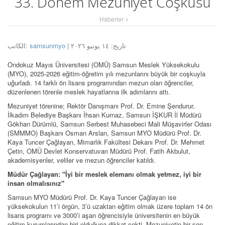
33. Dönem Mezuniyet Coşkusu
Haberler
الكاتب:
samsunmyo
| تاريخ: ١٤ يونيو ٢٠٢٦
Ondokuz Mayıs Üniversitesi (OMÜ) Samsun Meslek Yüksekokulu
(MYO), 2025-2026 eğitim-öğretim yılı mezunlarını büyük bir coşkuyla
uğurladı. 14 farklı ön lisans programından mezun olan öğrenciler,
düzenlenen törenle meslek hayatlarına ilk adımlarını attı.
Mezuniyet törenine; Rektör Danışmanı Prof. Dr. Emine Şendurur,
İlkadım Belediye Başkanı İhsan Kurnaz, Samsun İŞKUR İl Müdürü
Gökhan Dürümlü, Samsun Serbest Muhasebeci Mali Müşavirler Odası
(SMMMO) Başkanı Osman Arslan, Samsun MYO Müdürü Prof. Dr.
Kaya Tuncer Çağlayan, Mimarlık Fakültesi Dekanı Prof. Dr. Mehmet
Çetin, OMÜ Devlet Konservatuvarı Müdürü Prof. Fatih Akbulut,
akademisyenler, veliler ve mezun öğrenciler katıldı.
Müdür Çağlayan: "İyi bir meslek elemanı olmak yetmez, iyi bir
insan olmalısınız"
Samsun MYO Müdürü Prof. Dr. Kaya Tuncer Çağlayan ise
yüksekokulun 11’i örgün, 3’ü uzaktan eğitim olmak üzere toplam 14 ön
lisans programı ve 3000’i aşan öğrencisiyle üniversitenin en büyük
eğitim kurumlarından biri olduğuna dikkat çekti. Mezuniyetin bir son