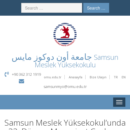
Search …
جامعة أون دوكوز مايس
Samsun
Meslek Yüksekokulu
+90 362 312 1919
omu.edu.tr
Anasayfa
Bize Ulaşın
TR
EN
samsunmyo@omu.edu.tr
Toggle
naviga
Samsun Meslek Yüksekokul’unda