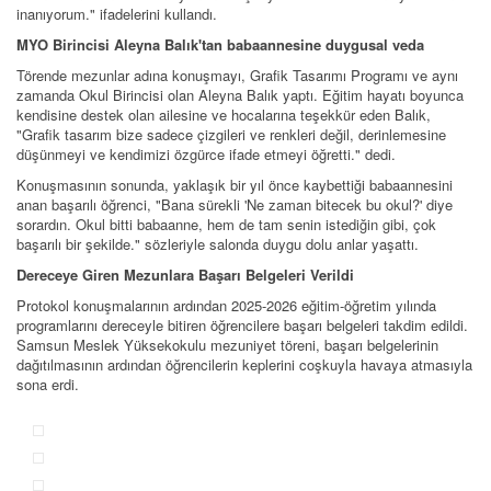
inanıyorum." ifadelerini kullandı.
MYO Birincisi Aleyna Balık'tan babaannesine duygusal veda
Törende mezunlar adına konuşmayı, Grafik Tasarımı Programı ve aynı
zamanda Okul Birincisi olan Aleyna Balık yaptı. Eğitim hayatı boyunca
kendisine destek olan ailesine ve hocalarına teşekkür eden Balık,
"Grafik tasarım bize sadece çizgileri ve renkleri değil, derinlemesine
düşünmeyi ve kendimizi özgürce ifade etmeyi öğretti." dedi.
Konuşmasının sonunda, yaklaşık bir yıl önce kaybettiği babaannesini
anan başarılı öğrenci, "Bana sürekli 'Ne zaman bitecek bu okul?' diye
sorardın. Okul bitti babaanne, hem de tam senin istediğin gibi, çok
başarılı bir şekilde." sözleriyle salonda duygu dolu anlar yaşattı.
Dereceye Giren Mezunlara Başarı Belgeleri Verildi
Protokol konuşmalarının ardından 2025-2026 eğitim-öğretim yılında
programlarını dereceyle bitiren öğrencilere başarı belgeleri takdim edildi.
Samsun Meslek Yüksekokulu mezuniyet töreni, başarı belgelerinin
dağıtılmasının ardından öğrencilerin keplerini coşkuyla havaya atmasıyla
sona erdi.