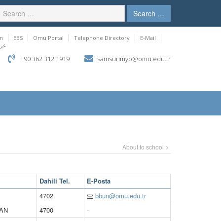
Search …
n
EBS
Omü Portal
Telephone Directory
E-Mail
عر
+90 362 312 1919
samsunmyo@omu.edu.tr
About to school
Dahili Tel.
E-Posta
4702
bbun@omu.edu.tr
CAN
4700
-