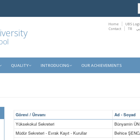
Home
UBS Logi
Contact
TR
بي
versity
ool
QUALITY
INTRODUCING
OUR ACHIEVEMENTS
Görevi / Ünvanı
Ad - Soyad
Yüksekokul Sekreteri
Bünyamin ÜN
Müdür Sekreteri - Evrak Kayıt - Kurullar
Behice ŞEN