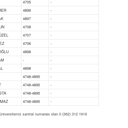
4705
-
RER
4899
-
AK
4897
-
SUN
4708
-
GÜZEL
4707
-
EZ
4706
-
HOĞLU
4898
-
AM
-
-
AL
4898
-
4748-4895
-
T
4748-4895
-
USTA
4748-4895
-
LMAZ
4748-4895
-
üniversitemiz santral numarası olan 0 (362) 312 1919