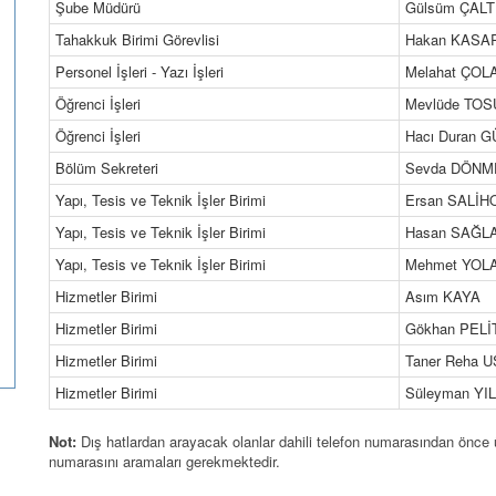
Şube Müdürü
Gülsüm ÇALT
Tahakkuk Birimi Görevlisi
Hakan KASA
Personel İşleri - Yazı İşleri
Melahat ÇOL
Öğrenci İşleri
Mevlüde TO
Öğrenci İşleri
Hacı Duran 
Bölüm Sekreteri
Sevda DÖNM
Yapı, Tesis ve Teknik İşler Birimi
Ersan SALİ
Yapı, Tesis ve Teknik İşler Birimi
Hasan SAĞL
Yapı, Tesis ve Teknik İşler Birimi
Mehmet YOL
Hizmetler Birimi
Asım KAYA
Hizmetler Birimi
Gökhan PELİ
Hizmetler Birimi
Taner Reha 
Hizmetler Birimi
Süleyman YI
Not:
Dış hatlardan arayacak olanlar dahili telefon numarasından önce 
numarasını aramaları gerekmektedir.