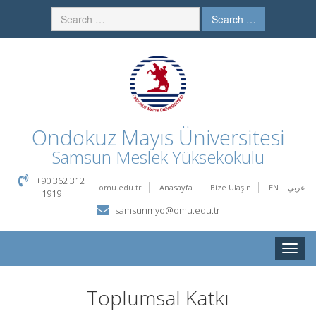
Search …
Ondokuz Mayıs Üniversitesi
Samsun Meslek Yüksekokulu
+90 362 312
omu.edu.tr
Anasayfa
Bize Ulaşın
EN
عربي
1919
samsunmyo@omu.edu.tr
Toggle
naviga
Toplumsal Katkı