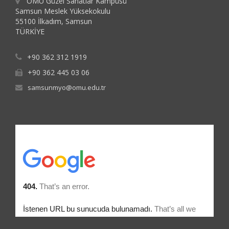
OMÜ Güzel Sanatlar Kampüsü
Samsun Meslek Yüksekokulu
55100 İlkadım, Samsun
TÜRKİYE
+90 362 312 1919
+90 362 445 03 06
samsunmyo@omu.edu.tr