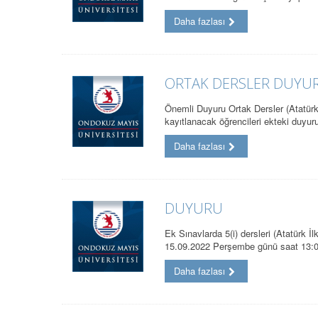
Daha fazlası
ORTAK DERSLER DUYU
Önemli Duyuru Ortak Dersler (Atatürk İ
kayıtlanacak öğrencileri ekteki duyu
Daha fazlası
DUYURU
Ek Sınavlarda 5(i) dersleri (Atatürk İl
15.09.2022 Perşembe günü saat 13:
Daha fazlası