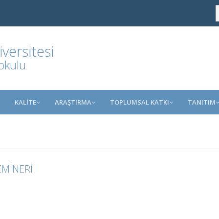
ersitesi
okulu
KALİTE
ARAŞTIRMA
TOPLUMSAL KATKI
TANITIM
EMİNERİ