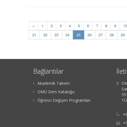
«
1
2
3
4
5
6
7
8
9
1
(current)
21
22
23
24
25
26
27
28
29
Bağlantılar
İlet
Akademik Takvim
OM
Sa
OMÜ Ders Kataloğu
55
Öğrenci Değişim Programları
TÜ
+9
+9