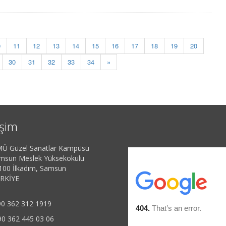
0
11
12
13
14
15
16
17
18
19
20
30
31
32
33
34
»
işim
Ü Güzel Sanatlar Kampüsü
msun Meslek Yüksekokulu
100 İlkadım, Samsun
RKİYE
0 362 312 1919
0 362 445 03 06