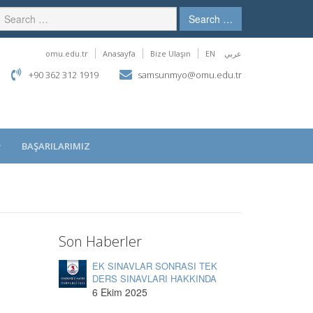
Search …
omu.edu.tr
Anasayfa
Bize Ulaşın
EN
عربي
+90 362 312 1919
samsunmyo@omu.edu.tr
BAŞARILARIMIZ
Son Haberler
EK SINAVLAR SONRASI TEK
DERS SINAVLARI HAKKINDA
6 Ekim 2025