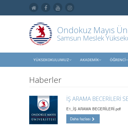
Ondokuz Mayıs Üniv
Samsun Meslek Yüksek
YÜKSEKOKULUMUZ
AKADEMİK
ÖĞRENCİ
Haberler
İŞ ARAMA BECERİLERİ S
E1_İŞ ARAMA BECERİLERİ.pdf
Daha fazlası