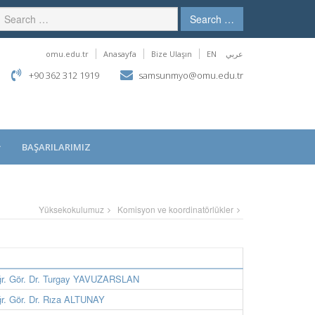
Search …
omu.edu.tr
Anasayfa
Bize Ulaşın
EN
عربي
+90 362 312 1919
samsunmyo@omu.edu.tr
BAŞARILARIMIZ
Yüksekokulumuz
Komisyon ve koordinatörlükler
r. Gör. Dr. Turgay YAVUZARSLAN
r. Gör. Dr. Rıza ALTUNAY