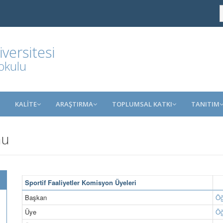
ersitesi
okulu
KALİTE
ARAŞTIRMA
TOPLUMSAL KATKI
TANITIM
nu
Sportif Faaliyetler Komisyon Üyeleri
Başkan
Öğ
Üye
Öğ