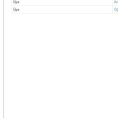
Üye
Ar
Üye
Öğ