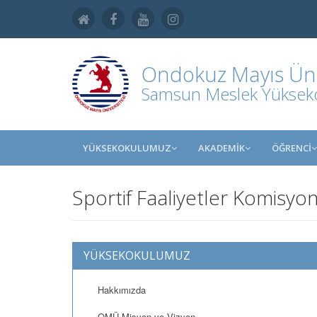
Ondokuz Mayıs Üniv
Samsun Meslek Yüksek
YÜKSEKOKULUMUZ
AKADEMİK
ÖĞRENCİ
Sportif Faaliyetler Komisyo
YÜKSEKOKULUMUZ
Hakkımızda
OMÜ Misyon ve Vizyon