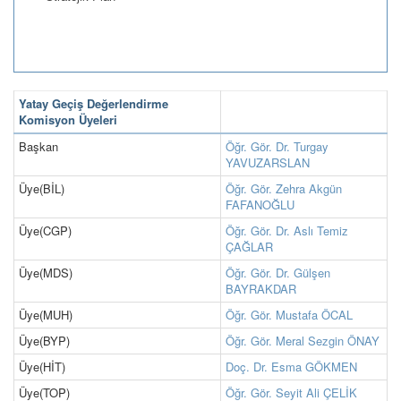
Yatay Geçiş Değerlendirme
Komisyon Üyeleri
Başkan
Öğr. Gör. Dr. Turgay
YAVUZARSLAN
Üye(BİL)
Öğr. Gör. Zehra Akgün
FAFANOĞLU
Üye(CGP)
Öğr. Gör. Dr. Aslı Temiz
ÇAĞLAR
Üye(MDS)
Öğr. Gör. Dr. Gülşen
BAYRAKDAR
Üye(MUH)
Öğr. Gör. Mustafa ÖCAL
Üye(BYP)
Öğr. Gör. Meral Sezgin ÖNAY
Üye(HİT)
Doç. Dr. Esma GÖKMEN
Üye(TOP)
Öğr. Gör. Seyit Ali ÇELİK