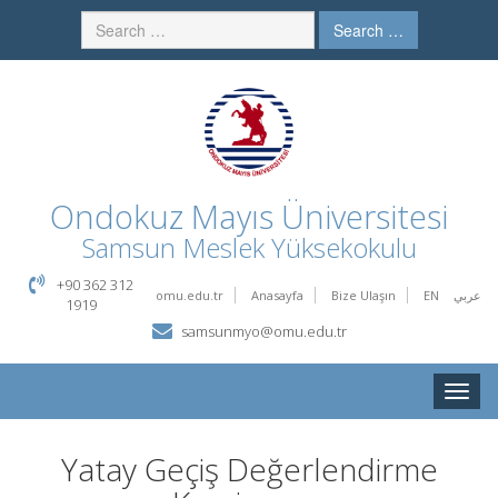
Search …
Ondokuz Mayıs Üniversitesi
Samsun Meslek Yüksekokulu
+90 362 312
omu.edu.tr
Anasayfa
Bize Ulaşın
EN
عربي
1919
samsunmyo@omu.edu.tr
Toggle
naviga
Yatay Geçiş Değerlendirme